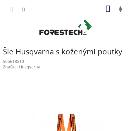
Přejít
NÁKUP
na
obsah
KOŠÍK
Šle Husqvarna s koženými poutky
505618510
Značka:
Husqvarna