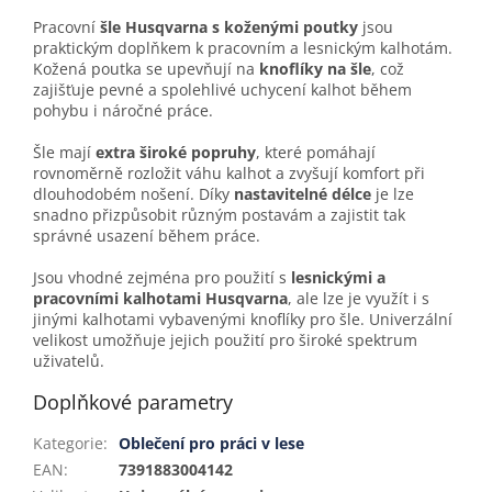
Pracovní
šle Husqvarna s koženými poutky
jsou
praktickým doplňkem k pracovním a lesnickým kalhotám.
Kožená poutka se upevňují na
knoflíky na šle
, což
zajišťuje pevné a spolehlivé uchycení kalhot během
pohybu i náročné práce.
Šle mají
extra široké popruhy
, které pomáhají
rovnoměrně rozložit váhu kalhot a zvyšují komfort při
dlouhodobém nošení. Díky
nastavitelné délce
je lze
snadno přizpůsobit různým postavám a zajistit tak
správné usazení během práce.
Jsou vhodné zejména pro použití s
lesnickými a
pracovními kalhotami Husqvarna
, ale lze je využít i s
jinými kalhotami vybavenými knoflíky pro šle. Univerzální
velikost umožňuje jejich použití pro široké spektrum
uživatelů.
Doplňkové parametry
Kategorie
:
Oblečení pro práci v lese
EAN
:
7391883004142