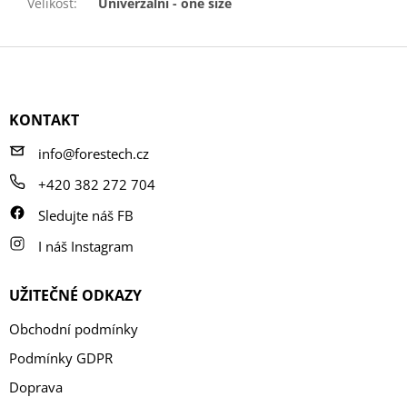
Velikost
:
Univerzální - one size
Z
á
p
a
KONTAKT
t
í
info@forestech.cz
+420 382 272 704
Sledujte náš FB
I náš Instagram
UŽITEČNÉ ODKAZY
Obchodní podmínky
Podmínky GDPR
Doprava