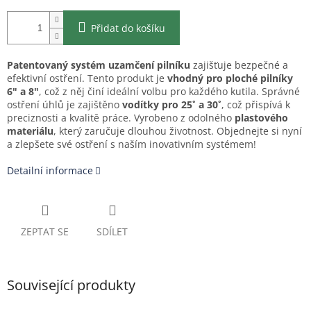
Přidat do košíku
Patentovaný systém uzamčení pilníku
zajišťuje bezpečné a
efektivní ostření. Tento produkt je
vhodný pro ploché pilníky
6" a 8"
, což z něj činí ideální volbu pro každého kutila. Správné
ostření úhlů je zajištěno
vodítky pro 25˚ a 30˚
, což přispívá k
preciznosti a kvalitě práce. Vyrobeno z odolného
plastového
materiálu
, který zaručuje dlouhou životnost. Objednejte si nyní
a zlepšete své ostření s naším inovativním systémem!
Detailní informace
ZEPTAT SE
SDÍLET
Související produkty