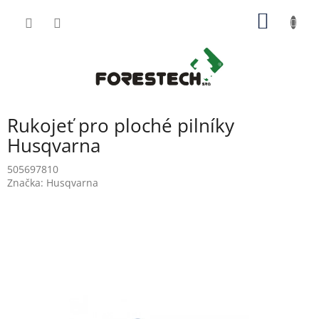
Přejít
NÁKUP
na
obsah
KOŠÍK
Rukojeť pro ploché pilníky
Husqvarna
505697810
Značka:
Husqvarna