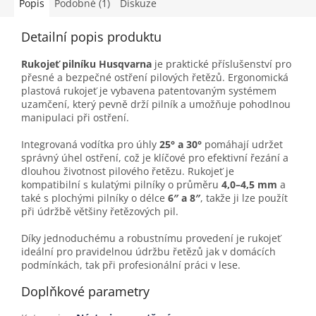
Popis
Podobné (1)
Diskuze
Detailní popis produktu
Rukojeť pilníku Husqvarna
je praktické příslušenství pro
přesné a bezpečné ostření pilových řetězů. Ergonomická
plastová rukojeť je vybavena patentovaným systémem
uzamčení, který pevně drží pilník a umožňuje pohodlnou
manipulaci při ostření.
Integrovaná vodítka pro úhly
25° a 30°
pomáhají udržet
správný úhel ostření, což je klíčové pro efektivní řezání a
dlouhou životnost pilového řetězu. Rukojeť je
kompatibilní s kulatými pilníky o průměru
4,0–4,5 mm
a
také s plochými pilníky o délce
6″ a 8″
, takže ji lze použít
při údržbě většiny řetězových pil.
Díky jednoduchému a robustnímu provedení je rukojeť
ideální pro pravidelnou údržbu řetězů jak v domácích
podmínkách, tak při profesionální práci v lese.
Doplňkové parametry