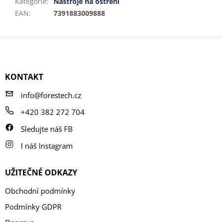
Kategorie
:
Nástroje na ostření
EAN
:
7391883009888
Z
á
p
a
KONTAKT
t
í
info@forestech.cz
+420 382 272 704
Sledujte náš FB
I náš Instagram
UŽITEČNÉ ODKAZY
Obchodní podmínky
Podmínky GDPR