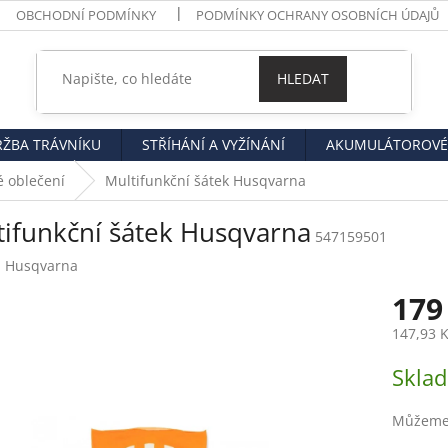
OBCHODNÍ PODMÍNKY
PODMÍNKY OCHRANY OSOBNÍCH ÚDAJŮ
HLEDAT
RŽBA TRÁVNÍKU
STŘÍHÁNÍ A VYŽÍNÁNÍ
AKUMULÁTOROVÉ 
é oblečení
Multifunkční šátek Husqvarna
tifunkční šátek Husqvarna
547159501
:
Husqvarna
179
147,93 
Měrná
Skla
cena:
Můžeme 