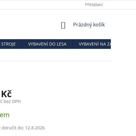
DOPRAVA ZBOŽÍ
O NÁS
NAPIŠTE NÁM
Přihlášení
KE STAŽENÍ
NÁKUPNÍ
Prázdný košík
KOŠÍK
STROJE
VYBAVENÍ DO LESA
VYBAVENÍ NA ZAHRADU
 Kč
Kč bez DPH
dem
doručit do:
12.8.2026