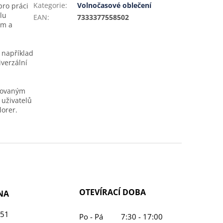
Kategorie
:
Volnočasové oblečení
pro práci
lu
EAN
:
7333377558502
em a
 například
iverzální
irovaným
 uživatelů
lorer.
OTEVÍRACÍ DOBA
NA
451
Po - Pá
7:30 - 17:00