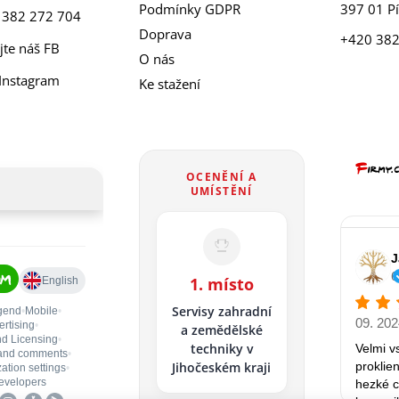
Podmínky GDPR
397 01 P
 382 272 704
Doprava
+420 382
jte náš FB
O nás
 Instagram
Ke stažení
OCENĚNÍ A
UMÍSTĚNÍ
1. místo
Servisy zahradní
a zemědělské
techniky v
Jihočeském kraji