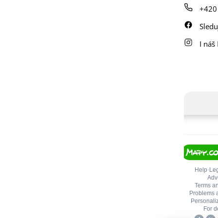
+420
Sledu
I náš