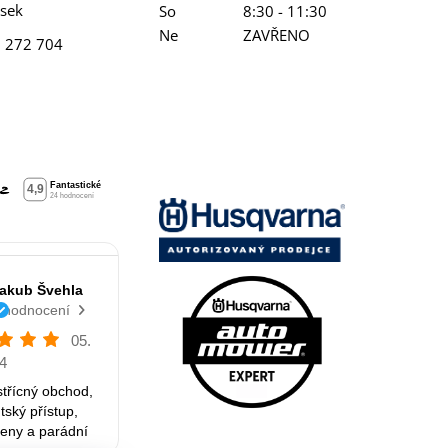
ísek
So
8:30 - 11:30
Ne
ZAVŘENO
 272 704