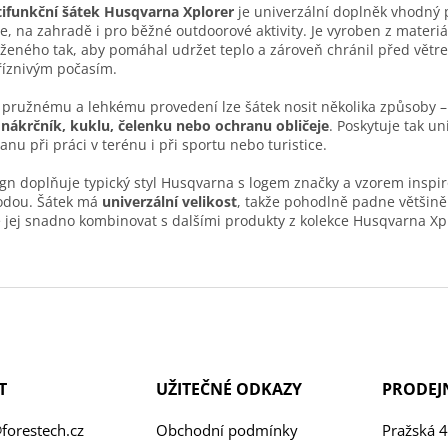
ifunkční šátek Husqvarna Xplorer
je univerzální doplněk vhodný 
se, na zahradě i pro běžné outdoorové aktivity. Je vyroben z materiá
ženého tak, aby pomáhal udržet teplo a zároveň chránil před větr
íznivým počasím.
 pružnému a lehkému provedení lze šátek nosit několika způsoby –
o
nákrčník, kuklu, čelenku nebo ochranu obličeje
. Poskytuje tak un
anu při práci v terénu i při sportu nebo turistice.
gn doplňuje typický styl Husqvarna s logem značky a vzorem insp
odou. Šátek má
univerzální velikost
, takže pohodlně padne většině
e jej snadno kombinovat s dalšími produkty z kolekce Husqvarna Xp
T
UŽITEČNÉ ODKAZY
PRODEJ
forestech.cz
Obchodní podmínky
Pražská 