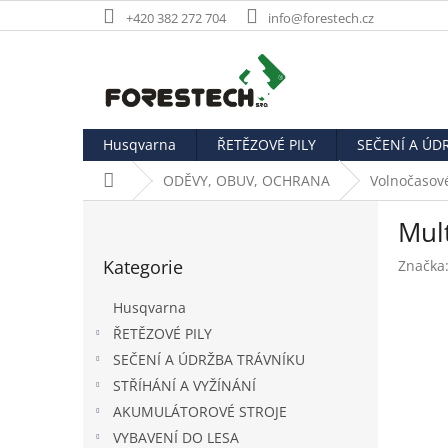
Přejít
+420 382 272 704
info@forestech.cz
na
obsah
Husqvarna
ŘETĚZOVÉ PILY
SEČENÍ A ÚD
Domů
ODĚVY, OBUV, OCHRANA
Volnočasov
P
Mul
o
Přeskočit
s
Kategorie
Značka
kategorie
t
r
Husqvarna
a
ŘETĚZOVÉ PILY
n
SEČENÍ A ÚDRŽBA TRÁVNÍKU
n
í
STŘÍHÁNÍ A VYŽÍNÁNÍ
p
AKUMULÁTOROVÉ STROJE
a
VYBAVENÍ DO LESA