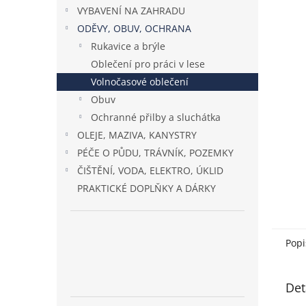
n
VYBAVENÍ NA ZAHRADU
e
ODĚVY, OBUV, OCHRANA
l
Rukavice a brýle
Oblečení pro práci v lese
Volnočasové oblečení
Obuv
Ochranné přilby a sluchátka
OLEJE, MAZIVA, KANYSTRY
PÉČE O PŮDU, TRÁVNÍK, POZEMKY
ČIŠTĚNÍ, VODA, ELEKTRO, ÚKLID
PRAKTICKÉ DOPLŇKY A DÁRKY
Popi
Det