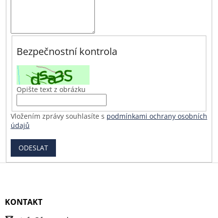
Bezpečnostní kontrola
Opište text z obrázku
Vložením zprávy souhlasíte s
podmínkami ochrany osobních
údajů
ODESLAT
Z
á
p
a
KONTAKT
t