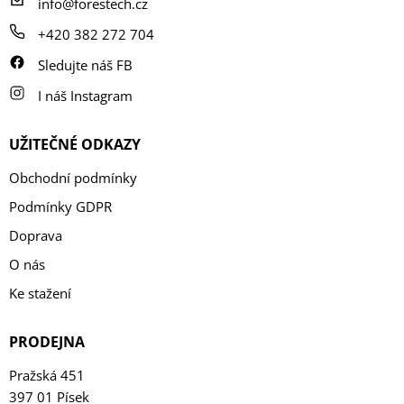
í
info@forestech.cz
+420 382 272 704
Sledujte náš FB
I náš Instagram
UŽITEČNÉ ODKAZY
Obchodní podmínky
Podmínky GDPR
Doprava
O nás
Ke stažení
PRODEJNA
Pražská 451
397 01 Písek