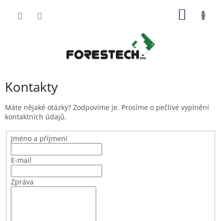
Přejít
NÁKUP
na
obsah
KOŠÍK
Kontakty
Máte nějaké otázky? Zodpovíme je. Prosíme o pečlivé vyplnění
kontaktních údajů.
Jméno a příjmení
E-mail
Zpráva