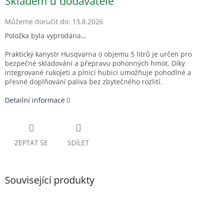
Skladem u dodavatele
cena:
Můžeme doručit do:
13.8.2026
Položka byla vyprodána…
Praktický kanystr Husqvarna o objemu 5 litrů je určen pro
bezpečné skladování a přepravu pohonných hmot. Díky
integrované rukojeti a plnicí hubici umožňuje pohodlné a
přesné doplňování paliva bez zbytečného rozlití.
Detailní informace
ZEPTAT SE
SDÍLET
Související produkty