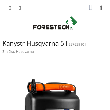
Přejít
NÁKUP
na
obsah
KOŠÍK
Kanystr Husqvarna 5 l
537639101
Značka:
Husqvarna