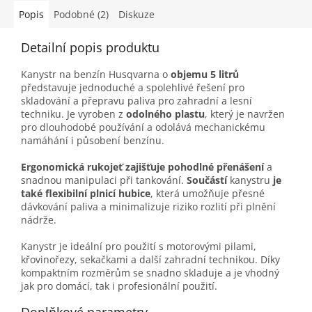
Popis
Podobné (2)
Diskuze
Detailní popis produktu
Kanystr na benzín Husqvarna o
objemu 5 litrů
představuje jednoduché a spolehlivé řešení pro
skladování a přepravu paliva pro zahradní a lesní
techniku. Je vyroben z
odolného plastu
, který je navržen
pro dlouhodobé používání a odolává mechanickému
namáhání i působení benzínu.
Ergonomická rukojeť zajišťuje pohodlné přenášení
a
snadnou manipulaci při tankování.
Součástí
kanystru
je
také flexibilní plnicí hubice
, která umožňuje přesné
dávkování paliva a minimalizuje riziko rozlití při plnění
nádrže.
Kanystr je ideální pro použití s motorovými pilami,
křovinořezy, sekačkami a další zahradní technikou. Díky
kompaktním rozměrům se snadno skladuje a je vhodný
jak pro domácí, tak i profesionální použití.
Doplňkové parametry