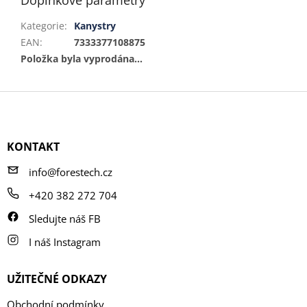
Kategorie
:
Kanystry
EAN
:
7333377108875
Položka byla vyprodána…
Z
á
p
a
KONTAKT
t
í
info@forestech.cz
+420 382 272 704
Sledujte náš FB
I náš Instagram
UŽITEČNÉ ODKAZY
Obchodní podmínky