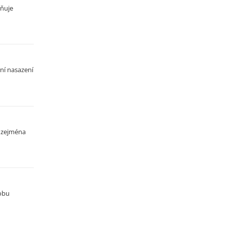
žňuje
ní nasazení
, zejména
obu