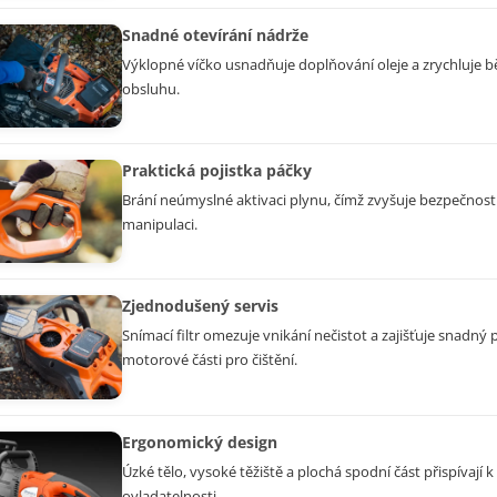
Snadné otevírání nádrže
Výklopné víčko usnadňuje doplňování oleje a zrychluje 
obsluhu.
Praktická pojistka páčky
Brání neúmyslné aktivaci plynu, čímž zvyšuje bezpečnost i
manipulaci.
Zjednodušený servis
Snímací filtr omezuje vnikání nečistot a zajišťuje snadný 
motorové části pro čištění.
Ergonomický design
Úzké tělo, vysoké těžiště a plochá spodní část přispívají 
ovladatelnosti.