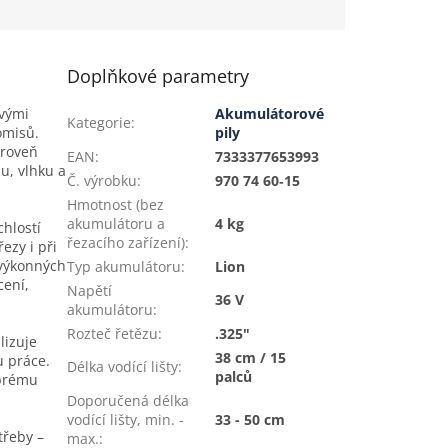
Doplňkové parametry
ovými
Akumulátorové
Kategorie
:
omisů.
pily
ároveň
EAN
:
7333377653993
du, vlhku a
Č. výrobku
:
970 74 60‑15
Hmotnost (bez
akumulátoru a
4 kg
chlostí
řezacího zařízení)
:
řezy i při
 výkonných
Typ akumulátoru
:
Lion
cení,
Napětí
36 V
akumulátoru
:
Rozteč řetězu
:
.325"
lizuje
38 cm / 15
u práce.
Délka vodící lišty
:
palců
obrému
Doporučená délka
vodící lišty, min. -
33 - 50 cm
třeby –
max.
: