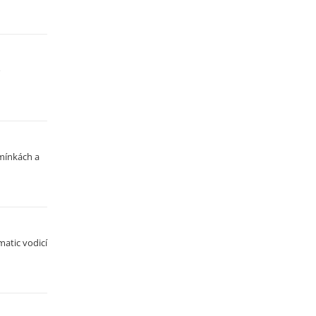
o
mínkách a
atic vodicí