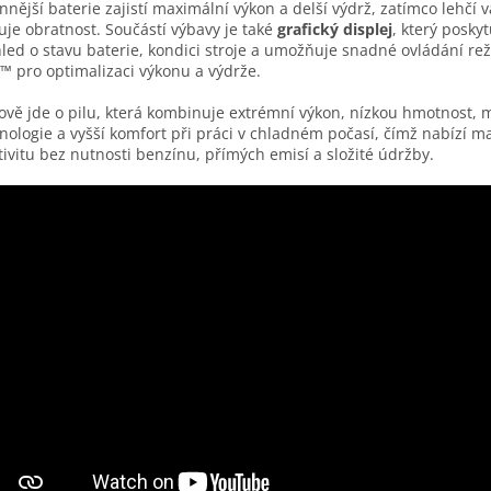
nnější baterie zajistí maximální výkon a delší výdrž, zatímco lehčí 
uje obratnost. Součástí výbavy je také
grafický displej
, který poskyt
led o stavu baterie, kondici stroje a umožňuje snadné ovládání re
™ pro optimalizaci výkonu a výdrže.
ově jde o pilu, která kombinuje extrémní výkon, nízkou hmotnost, 
nologie a vyšší komfort při práci v chladném počasí, čímž nabízí m
tivitu bez nutnosti benzínu, přímých emisí a složité údržby.