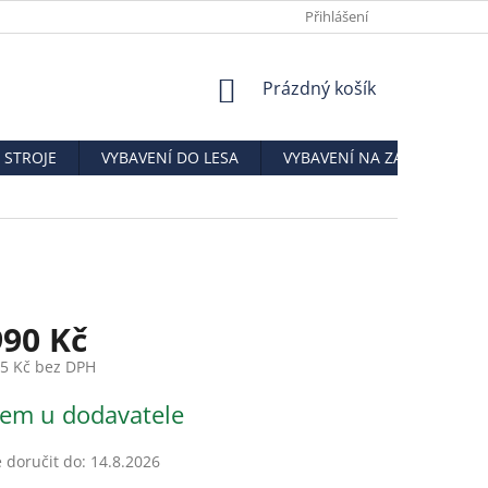
DOPRAVA ZBOŽÍ
O NÁS
NAPIŠTE NÁM
Přihlášení
KE STAŽENÍ
NÁKUPNÍ
Prázdný košík
KOŠÍK
STROJE
VYBAVENÍ DO LESA
VYBAVENÍ NA ZAHRADU
990 Kč
45 Kč bez DPH
em u dodavatele
doručit do:
14.8.2026