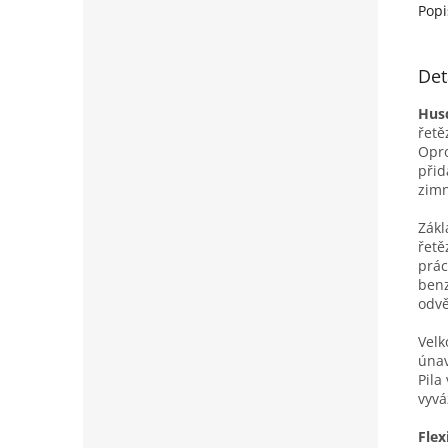
Popi
Det
Hus
řetě
Opro
při
zim
Zákl
řet
prác
benz
odvě
Velk
únav
Pila
vyvá
Flex