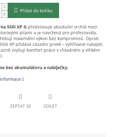
Přidat do košíku
na 550i XP G
představuje absolutní vrchol mezi
orovými pilami a je navržená pro profesionály,
třebují maximální výkon bez kompromisů. Oproti
50i XP přidává zásadní prvek – vyhřívané rukojeti,
razně zvyšují komfort práce v chladném a vlhkém
í.
se bez akumulátoru a nabíječky.
 informace
ZEPTAT SE
SDÍLET