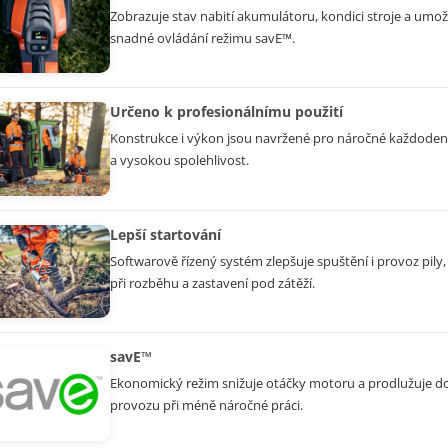
Zobrazuje stav nabití akumulátoru, kondici stroje a umo
snadné ovládání režimu savE™.
Určeno k profesionálnímu použití
Konstrukce i výkon jsou navržené pro náročné každoden
a vysokou spolehlivost.
Lepší startování
Softwarově řízený systém zlepšuje spuštění i provoz pily
při rozběhu a zastavení pod zátěží.
savE™
Ekonomický režim snižuje otáčky motoru a prodlužuje d
provozu při méně náročné práci.