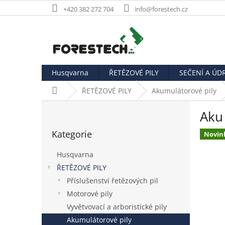
Přejít
+420 382 272 704
info@forestech.cz
na
obsah
Husqvarna
ŘETĚZOVÉ PILY
SEČENÍ A ÚD
Domů
ŘETĚZOVÉ PILY
Akumulátorové pily
P
Aku
o
Přeskočit
s
Kategorie
kategorie
Novin
t
r
Husqvarna
a
ŘETĚZOVÉ PILY
n
Příslušenství řetězových pil
n
í
Motorové pily
p
Vyvětvovací a arboristické pily
a
Akumulátorové pily