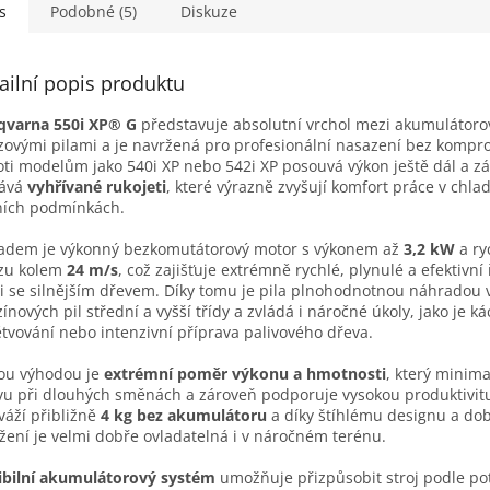
s
Podobné (5)
Diskuze
ailní popis produktu
qvarna 550i XP® G
představuje absolutní vrchol mezi akumulátor
zovými pilami a je navržená pro profesionální nasazení bez kompr
ti modelům jako 540i XP nebo 542i XP posouvá výkon ještě dál a z
dává
vyhřívané rukojeti
, které výrazně zvyšují komfort práce v chla
ních podmínkách.
adem je výkonný bezkomutátorový motor s výkonem až
3,2 kW
a ry
ězu kolem
24 m/s
, což zajišťuje extrémně rychlé, plynulé a efektivní 
i se silnějším dřevem. Díky tomu je pila plnohodnotnou náhradou
ínových pil střední a vyšší třídy a zvládá i náročné úkoly, jako je ká
tvování nebo intenzivní příprava palivového dřeva.
ou výhodou je
extrémní poměr výkonu a hmotnosti
, který minima
u při dlouhých směnách a zároveň podporuje vysokou produktivit
 váží přibližně
4 kg bez akumulátoru
a díky štíhlému designu a d
žení je velmi dobře ovladatelná i v náročném terénu.
ibilní akumulátorový systém
umožňuje přizpůsobit stroj podle po