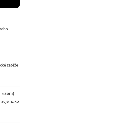
 nebo
ické zátěže
řízení)
žuje riziko