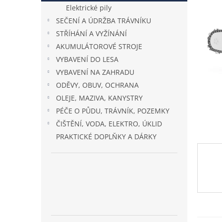
n
Elektrické pily
e
SEČENÍ A ÚDRŽBA TRÁVNÍKU
l
STŘÍHÁNÍ A VYŽÍNÁNÍ
AKUMULÁTOROVÉ STROJE
VYBAVENÍ DO LESA
VYBAVENÍ NA ZAHRADU
ODĚVY, OBUV, OCHRANA
OLEJE, MAZIVA, KANYSTRY
PÉČE O PŮDU, TRÁVNÍK, POZEMKY
ČIŠTĚNÍ, VODA, ELEKTRO, ÚKLID
PRAKTICKÉ DOPLŇKY A DÁRKY