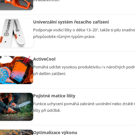
Univerzální systém řezacího zařízení
Podporuje vodicí lišty o délce 13–20", takže si pilu snadn
přizpůsobíte různým typům práce.
ActiveCool
Pomáhá udržet vysokou produktivitu i v náročných pod
při delším zatížení.
Pojistné matice lišty
Funkce uchycení pomáhá zabránit uvolnění nebo ztrátě m
lišty při údržbě.
Optimalizace výkonu