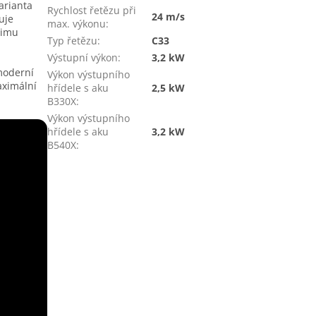
varianta
Rychlost řetězu při
24 m/s
uje
max. výkonu
:
žimu
Typ řetězu
:
C33
Výstupní výkon
:
3,2 kW
moderní
Výkon výstupního
aximální
hřídele s aku
2,5 kW
B330X
:
Výkon výstupního
hřídele s aku
3,2 kW
B540X
: