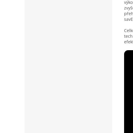
výko
zvyš
přeh
savE
Celk
tech
efek