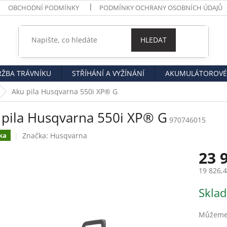
OBCHODNÍ PODMÍNKY
PODMÍNKY OCHRANY OSOBNÍCH ÚDAJŮ
HLEDAT
RŽBA TRÁVNÍKU
STŘÍHÁNÍ A VYŽÍNÁNÍ
AKUMULÁTOROVÉ 
Aku pila Husqvarna 550i XP® G
 pila Husqvarna 550i XP® G
970746015
Značka:
Husqvarna
ka
23 
19 826,
Měrná
Sklad
cena:
Můžeme 