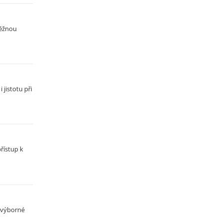
běžnou
 jistotu při
přístup k
k výborné