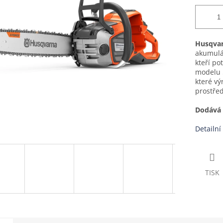
Husqvar
akumulát
kteří po
modelu 5
které vý
prostřed
Dodává 
Detailní
TISK