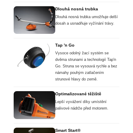
Dlouhá nosná trubka
Dlouhá nosná trubka umožňuje delší
dosah a usnadňuje vyžínání trávy.
Tap 'n Go
Vysoce odolný žací systém se
dvěma strunami a technologií Tap'n
Go. Struna se vysouvá rychle a bez
námahy pouhým zatlačením
strunové hlavy do země.
Optimalizované těžiště
Lepší vyvážení díky umístění
palivové nádrže před motorem.
Smart Start®