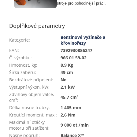
stroje pro pohodlnější práci.
Doplňkové parametry
Benzínové vyžínače a
Kategorie
:
křovinořezy
EAN
:
7392930886247
Č. výrobku
:
966 01 59‑02
Hmotnost, kg
:
8,9 Kg
Šířka záběru
:
49 cm
Bezdrátové připojení
:
Ne
Výstupní výkon, kW
:
2,1 kW
Zdvihový objem válce,
45,7 cm³
cm³
:
Délka nosné trubky
:
1 465 mm
Kroutící moment, max.
:
2,6 Nm
Maximální otáčky
9 000 ot./min
motoru při zatížení
:
Nosný popruh
:
Balance X™