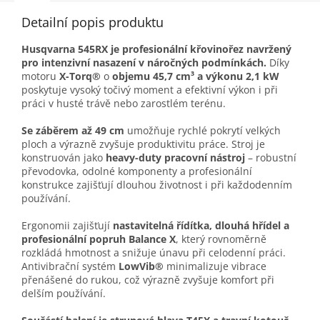
Detailní popis produktu
Husqvarna 545RX je profesionální křovinořez navržený
pro intenzivní nasazení v náročných podmínkách.
Díky
motoru
X-Torq®
o
objemu 45,7 cm³ a výkonu 2,1 kW
poskytuje vysoký točivý moment a efektivní výkon i při
práci v husté trávě nebo zarostlém terénu.
Se záběrem až 49 cm
umožňuje rychlé pokrytí velkých
ploch a výrazně zvyšuje produktivitu práce. Stroj je
konstruován jako
heavy-duty pracovní nástroj
– robustní
převodovka, odolné komponenty a profesionální
konstrukce zajišťují dlouhou životnost i při každodenním
používání.
Ergonomii zajišťují
nastavitelná řídítka, dlouhá hřídel a
profesionální popruh Balance X
, který rovnoměrně
rozkládá hmotnost a snižuje únavu při celodenní práci.
Antivibrační systém
LowVib®
minimalizuje vibrace
přenášené do rukou, což výrazně zvyšuje komfort při
delším používání.