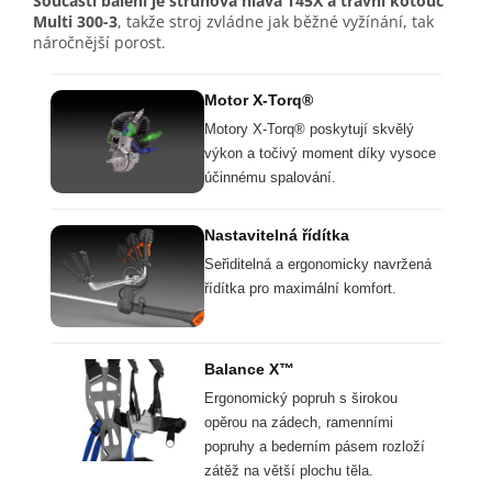
Součástí balení je strunová hlava T45X a travní kotouč
Multi 300-3
, takže stroj zvládne jak běžné vyžínání, tak
náročnější porost.
Motor X-Torq®
Motory X-Torq® poskytují skvělý
výkon a točivý moment díky vysoce
účinnému spalování.
Nastavitelná řídítka
Seřiditelná a ergonomicky navržená
řídítka pro maximální komfort.
Balance X™
Ergonomický popruh s širokou
opěrou na zádech, ramenními
popruhy a bederním pásem rozloží
zátěž na větší plochu těla.