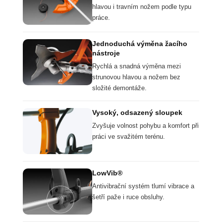
hlavou i travním nožem podle typu
práce.
Jednoduchá výměna žacího
nástroje
Rychlá a snadná výměna mezi
strunovou hlavou a nožem bez
složité demontáže.
Vysoký, odsazený sloupek
Zvyšuje volnost pohybu a komfort při
práci ve svažitém terénu.
LowVib®
Antivibrační systém tlumí vibrace a
šetří paže i ruce obsluhy.