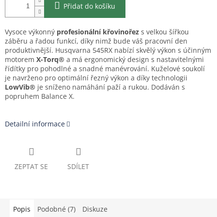
Přidat do košíku
Vysoce výkonný
profesionální křovinořez
s velkou šířkou
záběru a řadou funkcí, díky nimž bude váš pracovní den
produktivnější. Husqvarna 545RX nabízí skvělý výkon s účinným
motorem
X-Torq®
a má ergonomický design s nastavitelnými
řídítky pro pohodlné a snadné manévrování. Kuželové soukolí
je navrženo pro optimální řezný výkon a díky technologii
LowVib®
je sníženo namáhání paží a rukou. Dodáván s
popruhem Balance X.
Detailní informace
ZEPTAT SE
SDÍLET
Popis
Podobné (7)
Diskuze