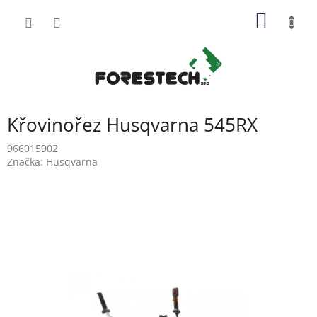
Přejít
NÁKUP
na
obsah
KOŠÍK
Křovinořez Husqvarna 545RX
966015902
Značka:
Husqvarna