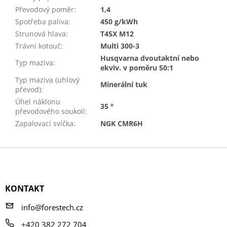
Převodový poměr
:
1,4
Spotřeba paliva
:
450 g/kWh
Strunová hlava
:
T45X M12
Trávní kotouč
:
Multi 300-3
Husqvarna dvoutaktní nebo
Typ maziva
:
ekviv. v poměru 50:1
Typ maziva (uhlový
Minerální tuk
převod)
:
Úhel náklonu
35 °
převodového soukolí
:
Zapalovací svíčka
:
NGK CMR6H
Z
á
p
a
KONTAKT
t
í
info@forestech.cz
+420 382 272 704