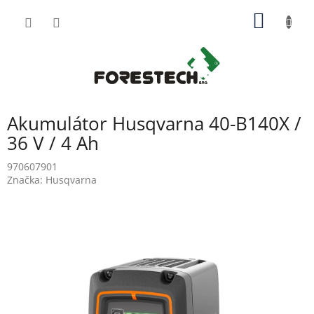
Přejít
NÁKUP
na
obsah
KOŠÍK
Akumulátor Husqvarna 40-B140X /
36 V / 4 Ah
970607901
Značka:
Husqvarna