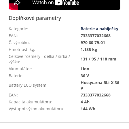
Doplňkové parametry
Kategorie
:
Baterie a nabíječky
EAN
:
7333377032668
Č. výrobku
:
970 60 79‑01
Hmotnost, kg
:
1,185 kg
Celkové rozměry - délka / šířka /
131 / 95 / 118 mm
výška
:
Akumulátor
:
Lion
Baterie
:
36 V
Husqvarna BLi-X 36
Battery ECO system
:
V
EAN
:
7333377032668
Kapacita akumulátoru
:
4 Ah
Výstupní výkon akumulátoru
:
144 Wh
Z