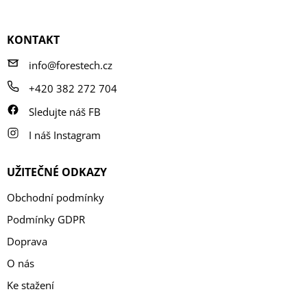
á
p
a
KONTAKT
t
í
info@forestech.cz
+420 382 272 704
Sledujte náš FB
I náš Instagram
UŽITEČNÉ ODKAZY
Obchodní podmínky
Podmínky GDPR
Doprava
O nás
Ke stažení