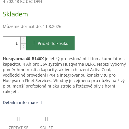
4 702,48 Kč bez DPH
Měrná
Skladem
cena:
Můžeme doručit do:
11.8.2026
Přidat do košíku
Husqvarna 40-B140X
je lehký profesionální Li-ion akumulátor s
kapacitou 4 Ah pro 36V systém Husqvarna BLi-X. Nabízí výborný
poměr hmotnosti a kapacity, aktivní chlazení ActiveCool,
voděodolné provedení IPX4 a integrovanou konektivitu pro
Husqvarna Fleet Services. Vhodný je zejména pro nůžky na živý
plot, menší profesionální aku stroje a řetězové pily s horní
rukojetí.
Detailní informace
ZEPTAT SE
SDÍLET