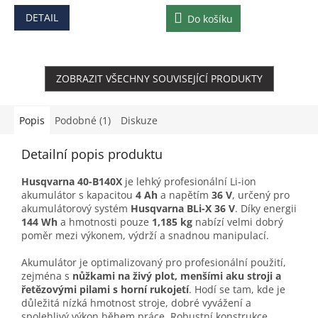
DETAIL
Do košíku
ZOBRAZIT VŠECHNY SOUVISEJÍCÍ PRODUKTY
Popis
Podobné (1)
Diskuze
Detailní popis produktu
Husqvarna 40-B140X
je lehký profesionální Li-ion
akumulátor s kapacitou
4 Ah
a napětím
36 V
, určený pro
akumulátorový systém
Husqvarna BLi-X 36 V
. Díky energii
144 Wh
a hmotnosti pouze
1,185 kg
nabízí velmi dobrý
poměr mezi výkonem, výdrží a snadnou manipulací.
Akumulátor je optimalizovaný pro profesionální použití,
zejména s
nůžkami na živý plot, menšími aku stroji a
řetězovými pilami s horní rukojetí
. Hodí se tam, kde je
důležitá nízká hmotnost stroje, dobré vyvážení a
spolehlivý výkon během práce. Robustní konstrukce