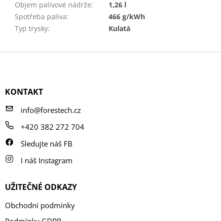
Objem palivové nádrže
:
1,26 l
Spotřeba paliva
:
466 g/kWh
Typ trysky
:
Kulatá
Z
á
p
a
KONTAKT
t
í
info@forestech.cz
+420 382 272 704
Sledujte náš FB
I náš Instagram
UŽITEČNÉ ODKAZY
Obchodní podmínky
Podmínky GDPR