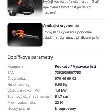
Zvyšují komfort při nošení a pomáhají
lépe rozložit hmotnost při delším
nasazení.
Vynikající ergonomie
Promyšlené vyvážení a pohodlné
ovládání snižují únavu při dlouhé práci.
Doplňkové parametry
Kategorie
:
Foukače / Vysavače listí
EAN
:
7392930507753
Č. výrobku
:
970 46 69‑03
Hmotnost, kg
:
9,96 Kg
Výstupní výkon, kW
:
1,6 kW
Zdvihový objem válce, cm³
:
51,7 cm³
Max. foukací síla
:
22 N
Nosný popruh
:
Integrovaný