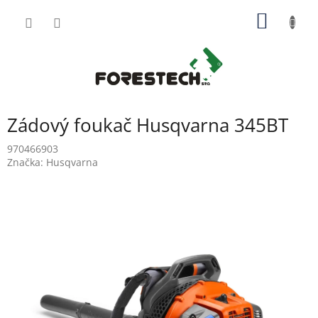
Přejít
NÁKUP
na
obsah
KOŠÍK
Zádový foukač Husqvarna 345BT
970466903
Značka:
Husqvarna