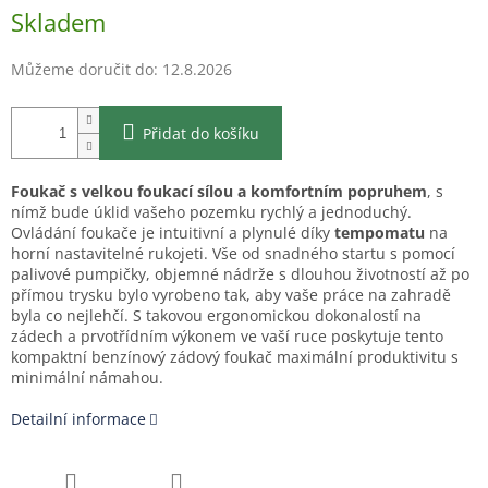
Měrná
Skladem
cena:
Můžeme doručit do:
12.8.2026
Přidat do košíku
Foukač s velkou foukací sílou a komfortním popruhem
, s
nímž bude úklid vašeho pozemku rychlý a jednoduchý.
Ovládání foukače je intuitivní a plynulé díky
tempomatu
na
horní nastavitelné rukojeti. Vše od snadného startu s pomocí
palivové pumpičky, objemné nádrže s dlouhou životností až po
přímou trysku bylo vyrobeno tak, aby vaše práce na zahradě
byla co nejlehčí. S takovou ergonomickou dokonalostí na
zádech a prvotřídním výkonem ve vaší ruce poskytuje tento
kompaktní benzínový zádový foukač maximální produktivitu s
minimální námahou.
Detailní informace