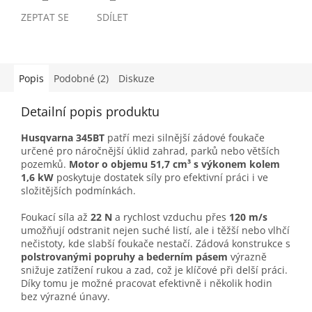
ZEPTAT SE
SDÍLET
Popis
Podobné (2)
Diskuze
Detailní popis produktu
Husqvarna 345BT
patří mezi silnější zádové foukače
určené pro náročnější úklid zahrad, parků nebo větších
pozemků.
Motor o objemu 51,7 cm³ s výkonem kolem
1,6 kW
poskytuje dostatek síly pro efektivní práci i ve
složitějších podmínkách.
Foukací síla až
22 N
a rychlost vzduchu přes
120 m/s
umožňují odstranit nejen suché listí, ale i těžší nebo vlhčí
nečistoty, kde slabší foukače nestačí. Zádová konstrukce s
polstrovanými popruhy a bederním pásem
výrazně
snižuje zatížení rukou a zad, což je klíčové při delší práci.
Díky tomu je možné pracovat efektivně i několik hodin
bez výrazné únavy.